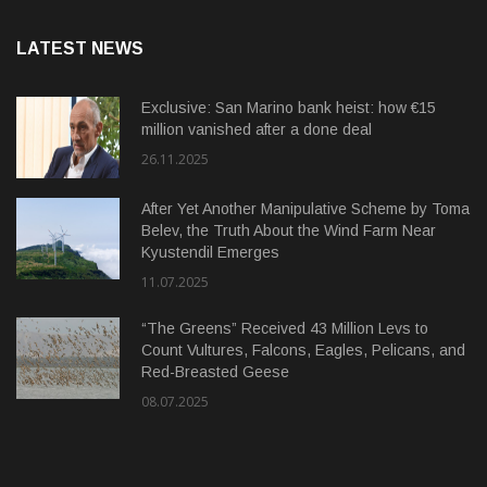
LATEST NEWS
Exclusive: San Marino bank heist: how €15
million vanished after a done deal
26.11.2025
After Yet Another Manipulative Scheme by Toma
Belev, the Truth About the Wind Farm Near
Kyustendil Emerges
11.07.2025
“The Greens” Received 43 Million Levs to
Count Vultures, Falcons, Eagles, Pelicans, and
Red-Breasted Geese
08.07.2025