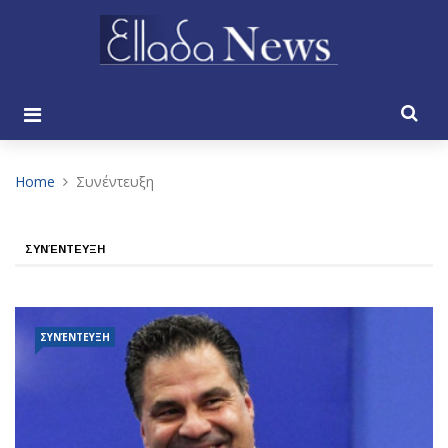
Home
Συνέντευξη
ΣΥΝΈΝΤΕΥΞΗ
ΣΥΝΈΝΤΕΥΞΗ