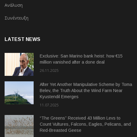
Ανάλυση
Συνέντευξη
LATEST NEWS
Exclusive: San Marino bank heist: how €15
million vanished after a done deal
26.11.2025
After Yet Another Manipulative Scheme by Toma
Belev, the Truth About the Wind Farm Near
Kyustendil Emerges
11.07.2025
“The Greens” Received 43 Million Levs to
Count Vultures, Falcons, Eagles, Pelicans, and
Red-Breasted Geese