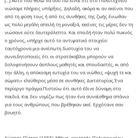
[...] Αυτό που θέλω να σου πω είναι ότι στο Πολυτεχνείο
νιώσαμε πλήρεις υπάρξεις. Δηλαδή, ακόμα κι αν εκείνοι που
από τη φύση τους ή από τις συνθήκες της ζωής ένιωθαν
ως πολύ μεγάλη απειλή τη μοναξιά, εκείνες τις μέρες δεν τη
νιώσανε ούτε δευτερόλεπτο. Και επειδή ήταν πολύ πυκνός
ο χρόνος, υπήρχε αυτό το αντιφατικό στοιχείο:
ταυτόχρονα μια ανείπωτη δυστυχία του να
συνειδητοποιείς ότι οι στρατόκαβλοι μπορούν να
δολοφονήσουν άοπλους μαθητές και σπουδαστές, κι από
την άλλη, η απόκοσμη ευτυχία του να νιώθεις «ψυχή τε και
σώματι» ελεύθερος μέσα σε συνθήκες Δικτατορίας.Ένα
περίεργο πράγμα.Πιστεύω ότι αυτό έδινε δύναμη στα
παιδιά. Και δεν νομίζω πως ήταν ένα συναίσθημα σπάνιο
για τους ανθρώπους που βρέθηκαν εκεί. Ερχότανε σαν
βουητό.
Κώστας Πίττας (1955) Αθήνα, φοιτητής Πολυτεχνείου