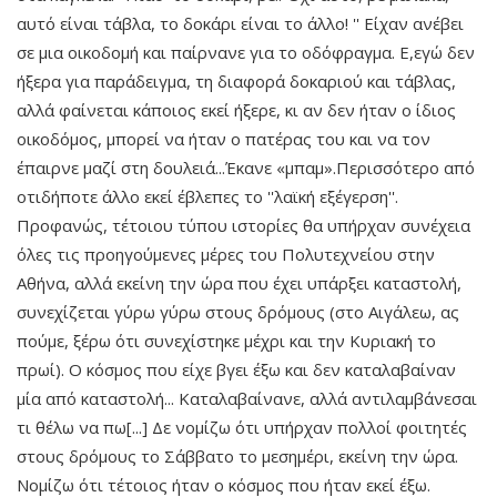
αυτό είναι τάβλα, το δοκάρι είναι το άλλο! '' Είχαν ανέβει
σε μια οικοδομή και παίρνανε για το οδόφραγμα. Ε,εγώ δεν
ήξερα για παράδειγμα, τη διαφορά δοκαριού και τάβλας,
αλλά φαίνεται κάποιος εκεί ήξερε, κι αν δεν ήταν ο ίδιος
οικοδόμος, μπορεί να ήταν ο πατέρας του και να τον
έπαιρνε μαζί στη δουλειά...Έκανε «μπαμ».Περισσότερο από
οτιδήποτε άλλο εκεί έβλεπες το ''λαϊκή εξέγερση''.
Προφανώς, τέτοιου τύπου ιστορίες θα υπήρχαν συνέχεια
όλες τις προηγούμενες μέρες του Πολυτεχνείου στην
Αθήνα, αλλά εκείνη την ώρα που έχει υπάρξει καταστολή,
συνεχίζεται γύρω γύρω στους δρόμους (στο Αιγάλεω, ας
πούμε, ξέρω ότι συνεχίστηκε μέχρι και την Κυριακή το
πρωί). Ο κόσμος που είχε βγει έξω και δεν καταλαβαίναν
μία από καταστολή... Καταλαβαίνανε, αλλά αντιλαμβάνεσαι
τι θέλω να πω[...] Δε νομίζω ότι υπήρχαν πολλοί φοιτητές
στους δρόμους το Σάββατο το μεσημέρι, εκείνη την ώρα.
Νομίζω ότι τέτοιος ήταν ο κόσμος που ήταν εκεί έξω.