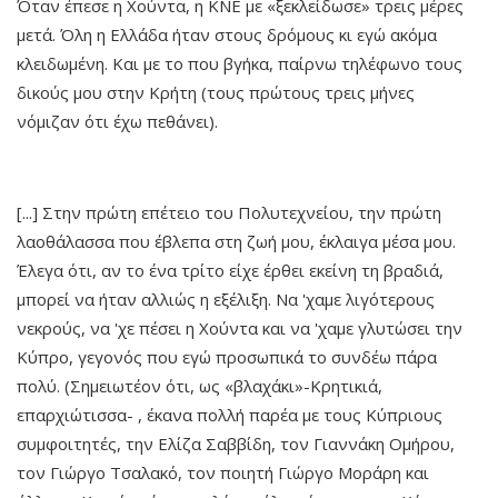
Όταν έπεσε η Χούντα, η ΚΝΕ με «ξεκλείδωσε» τρεις μέρες
μετά. Όλη η Ελλάδα ήταν στους δρόμους κι εγώ ακόμα
κλειδωμένη. Και με το που βγήκα, παίρνω τηλέφωνο τους
δικούς μου στην Κρήτη (τους πρώτους τρεις μήνες
νόμιζαν ότι έχω πεθάνει).
[...] Στην πρώτη επέτειο του Πολυτεχνείου, την πρώτη
λαοθάλασσα που έβλεπα στη ζωή μου, έκλαιγα μέσα μου.
Έλεγα ότι, αν το ένα τρίτο είχε έρθει εκείνη τη βραδιά,
μπορεί να ήταν αλλιώς η εξέλιξη. Να 'χαμε λιγότερους
νεκρούς, να 'χε πέσει η Χούντα και να 'χαμε γλυτώσει την
Κύπρο, γεγονός που εγώ προσωπικά το συνδέω πάρα
πολύ. (Σημειωτέον ότι, ως «βλαχάκι»-Κρητικιά,
επαρχιώτισσα- , έκανα πολλή παρέα με τους Κύπριους
συμφοιτητές, την Ελίζα Σαββίδη, τον Γιαννάκη Ομήρου,
τον Γιώργο Τσαλακό, τον ποιητή Γιώργο Μοράρη και