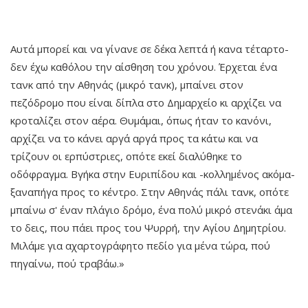
Αυτά μπορεί και να γίνανε σε δέκα λεπτά ή κανα τέταρτο-
δεν έχω καθόλου την αίσθηση του χρόνου. Έρχεται ένα
τανκ από την Αθηνάς (μικρό τανκ), μπαίνει στον
πεζόδρομο που είναι δίπλα στο Δημαρχείο κι αρχίζει να
κροταλίζει στον αέρα. Θυμάμαι, όπως ήταν το κανόνι,
αρχίζει να το κάνει αργά αργά προς τα κάτω και να
τρίζουν οι ερπύστριες, οπότε εκεί διαλύθηκε το
οδόφραγμα. Βγήκα στην Ευριπίδου και -κολλημένος ακόμα-
ξαναπήγα προς το κέντρο. Στην Αθηνάς πάλι τανκ, οπότε
μπαίνω σ' έναν πλάγιο δρόμο, ένα πολύ μικρό στενάκι άμα
το δεις, που πάει προς του Ψυρρή, την Αγίου Δημητρίου.
Μιλάμε για αχαρτογράφητο πεδίο για μένα τώρα, πού
πηγαίνω, πού τραβάω.»