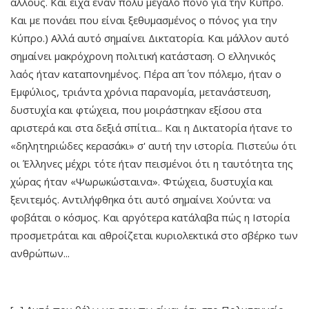
άλλους. Και είχα έναν πολύ μεγάλο πόνο για την Κύπρο.
Και με πονάει που είναι ξεθυμασμένος ο πόνος για την
Κύπρο.) Αλλά αυτό σημαίνει Δικτατορία. Και μάλλον αυτό
σημαίνει μακρόχρονη πολιτική κατάσταση. Ο ελληνικός
λαός ήταν καταπονημένος. Πέρα απ΄ τον πόλεμο, ήταν ο
Εμφύλιος, τριάντα χρόνια παρανομία, μετανάστευση,
δυστυχία και φτώχεια, που μοιράστηκαν εξίσου στα
αριστερά και στα δεξιά σπίτια... Και η Δικτατορία ήτανε το
«δηλητηριώδες κερασάκι» σ' αυτή την ιστορία. Πιστεύω ότι
οι Έλληνες μέχρι τότε ήταν πεισμένοι ότι η ταυτότητα της
χώρας ήταν «Ψωρωκώσταινα». Φτώχεια, δυστυχία και
ξενιτεμός. Αντιλήφθηκα ότι αυτό σημαίνει Χούντα: να
φοβάται ο κόσμος. Και αργότερα κατάλαβα πώς η Ιστορία
προσμετράται και αθροίζεται κυριολεκτικά στο σβέρκο των
ανθρώπων...