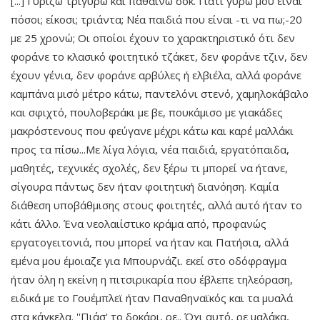
[...] Γυρίζω τριγύρω και παθαίνω σοκ. Γιατί γύρω μου είναι
πόσοι; είκοσι; τριάντα; Νέα παιδιά που είναι -τι να πω;-20
με 25 χρονώ; Οι οποίοι έχουν το χαρακτηριστικό ότι δεν
φοράνε το κλασικό φοιτητικό τζάκετ, δεν φοράνε τζιν, δεν
έχουν γένια, δεν φοράνε αρβύλες ή ελβιέλα, αλλά φοράνε
καμπάνα μισό μέτρο κάτω, παντελόνι στενό, χαμηλοκάβαλο
και σφιχτό, πουλοβεράκι με βε, πουκάμισο με γιακάδες
μακρόστενους που φεύγανε μέχρι κάτω και καρέ μαλλάκι
προς τα πίσω...Με λίγα λόγια, νέα παιδιά, εργατόπαιδα,
μαθητές, τεχνικές σχολές, δεν ξέρω τι μπορεί να ήτανε,
σίγουρα πάντως δεν ήταν φοιτητική διανόηση. Καμία
διάθεση υποβάθμισης στους φοιτητές, αλλά αυτό ήταν το
κάτι άλλο. Ένα νεολαιίστικο κράμα από, προφανώς
εργατογειτονιά, που μπορεί να ήταν και Πατήσια, αλλά
εμένα μου έμοιαζε για Μπουρνάζι. εκεί στο οδόφραγμα
ήταν όλη η εκείνη η πιτσιρικαρία που έβλεπε τηλεόραση,
ειδικά με το Γουέμπλεϊ ήταν Παναθηναϊκός και τα μυαλά
στα κάγκελα. ''Πιάσ' το δοκάρι, ρε.. Όχι αυτό, ρε μαλάκα,