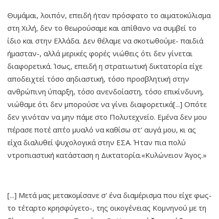
Θυμάμαι, λοιπόν, επειδή ήταν πρόσφατο το αιματοκύλισμα
στη Χιλή, δεν το θεωρούσαμε και απίθανο να συμβεί το
ίδιο και στην Ελλάδα. Δεν θέλαμε να σκοτωθούμε- παιδιά
ήμασταν-, αλλά μερικές φορές νιώθεις ότι δεν γίνεται
διαφορετικά. Ίσως, επειδή η στρατιωτική δικτατορία είχε
αποδειχτεί τόσο αηδιαστική, τόσο προσβλητική στην
ανθρώπινη ύπαρξη, τόσο ανενδοίαστη, τόσο επικίνδυνη,
νιώθαμε ότι δεν μπορούσε να γίνει διαφορετικά[...] Οπότε
δεν γινόταν να μην πάμε στο Πολυτεχνείο. Εμένα δεν μου
πέρασε ποτέ απ΄το μυαλό να καθίσω στ' αυγά μου, κι ας
είχα διαλυθεί ψυχολογικά στην ΕΣΑ. Ήταν πια πολύ
ντροπιαστική κατάσταση η Δικτατορία.«Κυλώνειον Άγος.»
[...] Μετά μας μετακομίσανε σ' ένα διαμέρισμα που είχε φως-
το τέταρτο κρησφύγετο-, της οικογένειας Κομνηνού με τη